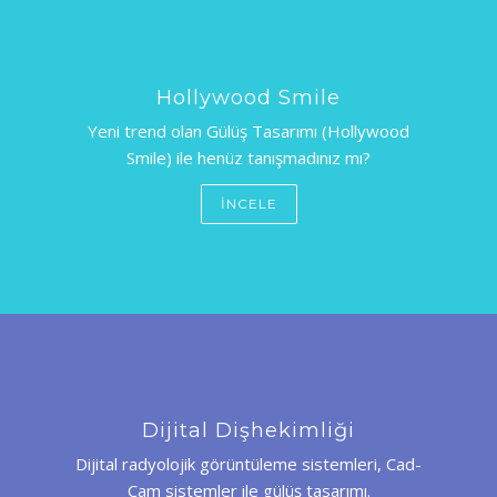
APPOINTMENTS
Hollywood Smile
Yeni trend olan Gülüş Tasarımı (Hollywood
Smile) ile henüz tanışmadınız mı?
İNCELE
Dijital Dişhekimliği
Dijital radyolojik görüntüleme sistemleri, Cad-
Cam sistemler ile gülüş tasarımı.