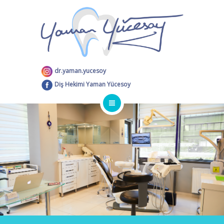
HIZMETLER
İLETIŞIM
dr.yaman.yucesoy
Diş Hekimi Yaman Yücesoy
APPOINTMENTS
ANA SAYFA
BIYOGRAFI
HIZMETLER
İLETIŞIM